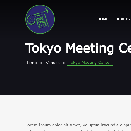
HOME
TICKETS
Tokyo Meeting C
Tokyo Meeting Center
Home
Venues
Lorem ipsum dolor sit amet, voluptua iracundia disput