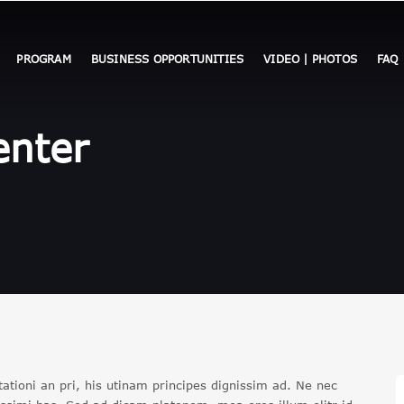
PROGRAM
BUSINESS OPPORTUNITIES
VIDEO | PHOTOS
FAQ
enter
ationi an pri, his utinam principes dignissim ad. Ne nec