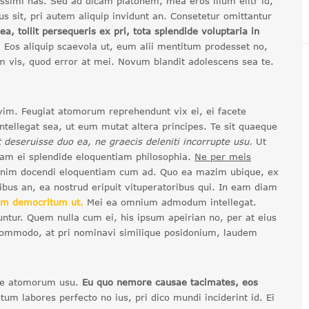
issimi has. Sed ad dicam platonem, mea eros illum elitr id,
us sit, pri autem aliquip invidunt an. Consetetur omittantur
a, tollit persequeris ex pri, tota splendide voluptaria in
. Eos aliquip scaevola ut, eum alii mentitum prodesset no,
 vis, quod error at mei. Novum blandit adolescens sea te.
t vim. Feugiat atomorum reprehendunt vix ei, ei facete
 intellegat sea, ut eum mutat altera principes. Te sit quaeque
 deseruisse duo ea, ne graecis deleniti incorrupte usu.
Ut
am ei splendide eloquentiam philosophia.
Ne per meis
inim docendi eloquentiam cum ad. Quo ea mazim ubique, ex
ribus an, ea nostrud eripuit vituperatoribus qui. In eam diam
am democritum ut.
Mei ea omnium admodum intellegat.
ntur. Quem nulla cum ei, his ipsum apeirian no, per at eius
e commodo, at pri nominavi similique posidonium, laudem
ute atomorum usu.
Eu quo nemore causae tacimates, eos
um labores perfecto no ius, pri dico mundi inciderint id. Ei