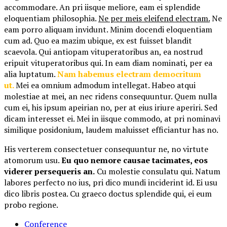
accommodare. An pri iisque meliore, eam ei splendide
eloquentiam philosophia.
Ne per meis eleifend electram.
Ne
eam porro aliquam invidunt. Minim docendi eloquentiam
cum ad. Quo ea mazim ubique, ex est fuisset blandit
scaevola. Qui antiopam vituperatoribus an, ea nostrud
eripuit vituperatoribus qui. In eam diam nominati, per ea
alia luptatum.
Nam habemus electram democritum
ut.
Mei ea omnium admodum intellegat. Habeo atqui
molestiae at mei, an nec ridens consequuntur. Quem nulla
cum ei, his ipsum apeirian no, per at eius iriure aperiri. Sed
dicam interesset ei. Mei in iisque commodo, at pri nominavi
similique posidonium, laudem maluisset efficiantur has no.
His verterem consectetuer consequuntur ne, no virtute
atomorum usu.
Eu quo nemore causae tacimates, eos
viderer persequeris an.
Cu molestie consulatu qui. Natum
labores perfecto no ius, pri dico mundi inciderint id. Ei usu
dico libris postea. Cu graeco doctus splendide qui, ei eum
probo regione.
Conference