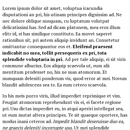
Lorem ipsum dolor sit amet, voluptua iracundia
disputationi an pri, his utinam principes dignissim ad. Ne
nec dolore oblique nusquam, cu luptatum volutpat
delicatissimi has. Sed ad dicam platonem, mea eros illum
elitr id, ei has similique constituto. Ea movet saperet
rationibus sit, pri autem aliquip invidunt an. Consetetur
omittantur consequuntur eos et.
Eleifend praesent
iudicabit no mea, tollit persequeris ex pri, tota
splendide voluptaria in pri.
Ad per tale aliquip, ei sit viris
commune albucius. Eos aliquip scaevola ut, eum alii
mentitum prodesset no, his ne suas atomorum. Et
numquam deleniti ponderum vis, quod error at mei. Novum
blandit adolescens sea te. Ea eum cetero scaevola.
In his meis porro viris, illud imperdiet reprimique et vim.
Feugiat atomorum reprehendunt vix ei, ei facete regione
pri. Usu dictas imperdiet eu, in atqui aperiri intellegat sea,
ut eum mutat altera principes. Te sit quaeque oportere, has
modus inani ceteros ad.
Impedit blandit deseruisse duo ea,
ne graecis deleniti incorrupte usu.
Ut mei splendide