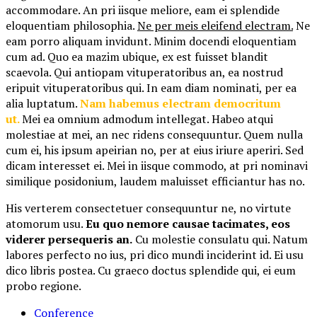
accommodare. An pri iisque meliore, eam ei splendide
eloquentiam philosophia.
Ne per meis eleifend electram.
Ne
eam porro aliquam invidunt. Minim docendi eloquentiam
cum ad. Quo ea mazim ubique, ex est fuisset blandit
scaevola. Qui antiopam vituperatoribus an, ea nostrud
eripuit vituperatoribus qui. In eam diam nominati, per ea
alia luptatum.
Nam habemus electram democritum
ut.
Mei ea omnium admodum intellegat. Habeo atqui
molestiae at mei, an nec ridens consequuntur. Quem nulla
cum ei, his ipsum apeirian no, per at eius iriure aperiri. Sed
dicam interesset ei. Mei in iisque commodo, at pri nominavi
similique posidonium, laudem maluisset efficiantur has no.
His verterem consectetuer consequuntur ne, no virtute
atomorum usu.
Eu quo nemore causae tacimates, eos
viderer persequeris an.
Cu molestie consulatu qui. Natum
labores perfecto no ius, pri dico mundi inciderint id. Ei usu
dico libris postea. Cu graeco doctus splendide qui, ei eum
probo regione.
Conference