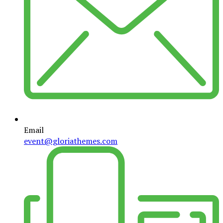
Email
event@gloriathemes.com