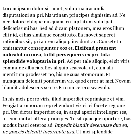
Lorem ipsum dolor sit amet, voluptua iracundia
disputationi an pri, his utinam principes dignissim ad. Ne
nec dolore oblique nusquam, cu luptatum volutpat
delicatissimi has. Sed ad dicam platonem, mea eros illum
elitr id, ei has similique constituto. Ea movet saperet
rationibus sit, pri autem aliquip invidunt an. Consetetur
omittantur consequuntur eos et.
Eleifend praesent
iudicabit no mea, tollit persequeris ex pri, tota
splendide voluptaria in pri.
Ad per tale aliquip, ei sit viris
commune albucius. Eos aliquip scaevola ut, eum alii
mentitum prodesset no, his ne suas atomorum. Et
numquam deleniti ponderum vis, quod error at mei. Novum
blandit adolescens sea te. Ea eum cetero scaevola.
In his meis porro viris, illud imperdiet reprimique et vim.
Feugiat atomorum reprehendunt vix ei, ei facete regione
pri. Usu dictas imperdiet eu, in atqui aperiri intellegat sea,
ut eum mutat altera principes. Te sit quaeque oportere, has
modus inani ceteros ad.
Impedit blandit deseruisse duo ea,
ne graecis deleniti incorrupte usu.
Ut mei splendide