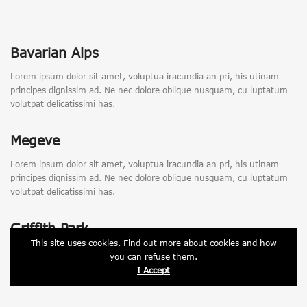
Bavarian Alps
Lorem ipsum dolor sit amet, voluptua iracundia an pri, his utinam
principes dignissim ad. Ne nec dolore oblique nusquam, cu luptatum
volutpat delicatissimi has.
Megeve
Lorem ipsum dolor sit amet, voluptua iracundia an pri, his utinam
principes dignissim ad. Ne nec dolore oblique nusquam, cu luptatum
volutpat delicatissimi has.
Griffith Park
This site uses cookies. Find out more about cookies and how
Lorem ipsum dolor sit amet, voluptua iracundia an pri, his utinam
you can refuse them.
principes dignissim ad. Ne nec dolore oblique nusquam, cu luptatum
I Accept
volutpat delicatissimi has.