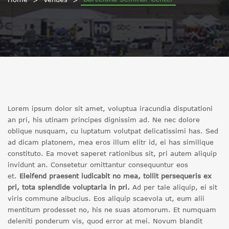
Lorem ipsum dolor sit amet, voluptua iracundia disputationi
an pri, his utinam principes dignissim ad. Ne nec dolore
oblique nusquam, cu luptatum volutpat delicatissimi has. Sed
ad dicam platonem, mea eros illum elitr id, ei has similique
constituto. Ea movet saperet rationibus sit, pri autem aliquip
invidunt an. Consetetur omittantur consequuntur eos
et.
Eleifend praesent iudicabit no mea, tollit persequeris ex
pri, tota splendide voluptaria in pri.
Ad per tale aliquip, ei sit
viris commune albucius. Eos aliquip scaevola ut, eum alii
mentitum prodesset no, his ne suas atomorum. Et numquam
deleniti ponderum vis, quod error at mei. Novum blandit