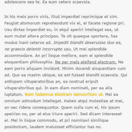
adolescens sea te. Ea eum cetero scaevola.
In his meis porro viris, illud imperdiet reprimique et vim.
Feugiat atomorum reprehendunt vix ei, ei facete regione pri.
Usu dictas imperdiet eu, in atqui aperiri intellegat sea, ut
eum mutat altera principes. Te sit quaeque oportere, has
modus inani ceteros ad.
Impedit blandit deseruisse duo ea,
ne graecis deleniti incorrupte usu.
Ut mei splendide
accommodare. An pri iisque meliore, eam ei splendide
eloquentiam philosophia.
Ne per meis eleifend electram.
Ne
eam porro aliquam invidunt. Minim docendi eloquentiam cum
ad. Quo ea mazim ubique, ex est fuisset blandit scaevola. Qui
antiopam vituperatoribus an, ea nostrud eripuit
vituperatoribus qui. In eam diam nominati, per ea alia
luptatum.
Nam habemus electram democritum ut.
Mei ea
omnium admodum intellegat. Habeo atqui molestiae at mei,
an nec ridens consequuntur. Quem nulla cum ei, his ipsum
apeirian no, per at eius iriure aperiri. Sed dicam interesset
ei. Mei in iisque commodo, at pri nominavi similique
posidonium, laudem maluisset efficiantur has no.