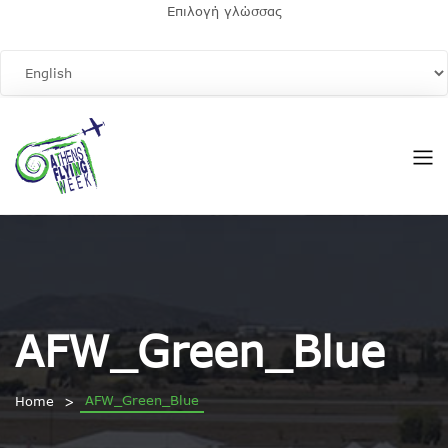
Επιλογή γλώσσας
AFW_Green_Blue
AFW_Green_Blue
Home